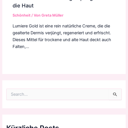
die Haut
Schönheit
/ Von
Greta Müller
Lumiere Gold ist eine rein natürliche Creme, die die
gealterte Dermis verjüngt, regeneriert und erfrischt.
Dieses Mittel für trockene und alte Haut deckt auch
Falten,…
S
u
c
h
e
n
n