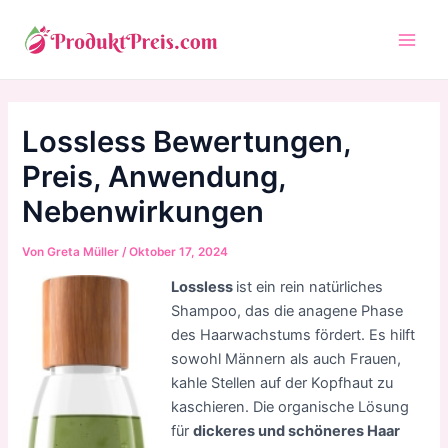
Zum
Inhalt
Main
springen
Men
Lossless Bewertungen,
Preis, Anwendung,
Nebenwirkungen
Von
Greta Müller
/
Oktober 17, 2024
Lossless
ist ein rein natürliches
Shampoo, das die anagene Phase
des Haarwachstums fördert. Es hilft
sowohl Männern als auch Frauen,
kahle Stellen auf der Kopfhaut zu
kaschieren. Die organische Lösung
für
dickeres und schöneres Haar