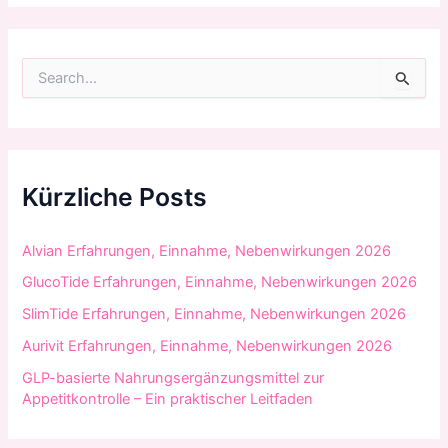
S
u
c
h
e
n
n
Kürzliche Posts
a
c
h
Alvian Erfahrungen, Einnahme, Nebenwirkungen 2026
:
GlucoTide Erfahrungen, Einnahme, Nebenwirkungen 2026
SlimTide Erfahrungen, Einnahme, Nebenwirkungen 2026
Aurivit Erfahrungen, Einnahme, Nebenwirkungen 2026
GLP-basierte Nahrungsergänzungsmittel zur
Appetitkontrolle – Ein praktischer Leitfaden