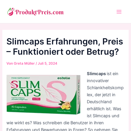
Zum
Inhalt
Main
springen
Men
Slimcaps Erfahrungen, Preis
– Funktioniert oder Betrug?
Von
Greta Müller
/
Juli 5, 2024
Slimcaps
ist ein
innovativer
Schlankheitskomp
lex, der jetzt in
Deutschland
erhältlich ist. Was
ist Slimcaps und
wie wirkt es? Was schreiben die Benutzer in ihren
Erfahrungen und Bewertungen in Foren? So nehmen Sie