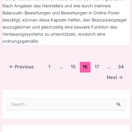
Nach Angaben des Herstellers und wie durch mehrere
Balansulin-Bewertungen und Bewertungen in Online-Foren
bestätigt, können diese Kapseln helfen, den Blutzuckerspiegel
auszugleichen und gleichzeitig eine bessere Funktion des
Verdauungssystems zu unterstützen, wodurch eine
ordnungsgemäße
Post
←
Previous
1
…
15
16
17
…
34
pagination
Next
→
S
u
c
h
e
n