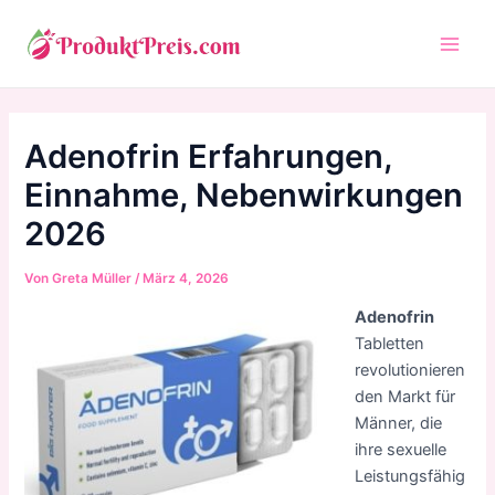
Zum
Inhalt
Main
springen
Men
Adenofrin Erfahrungen,
Einnahme, Nebenwirkungen
2026
Von
Greta Müller
/
März 4, 2026
Adenofrin
Tabletten
revolutionieren
den Markt für
Männer, die
ihre sexuelle
Leistungsfähig