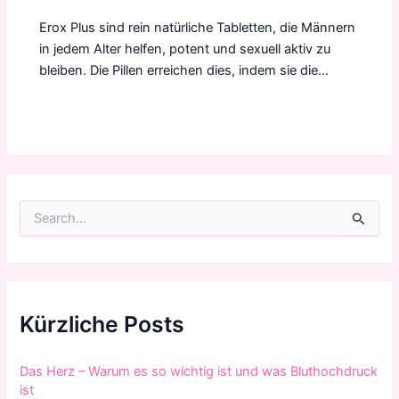
Erox Plus sind rein natürliche Tabletten, die Männern
in jedem Alter helfen, potent und sexuell aktiv zu
bleiben. Die Pillen erreichen dies, indem sie die…
S
u
c
h
e
n
n
Kürzliche Posts
a
c
h
Das Herz – Warum es so wichtig ist und was Bluthochdruck
:
ist