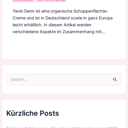
Gesundheit
/ Von
Greta Müller
Yenki Derm ist eine organische Schuppenflechte-
Creme und ist in Deutschland sowie in ganz Europa
leicht erhältlich. In diesem Artikel werden
verschiedene Aspekte im Zusammenhang mit…
S
u
c
h
e
n
n
Kürzliche Posts
a
c
h