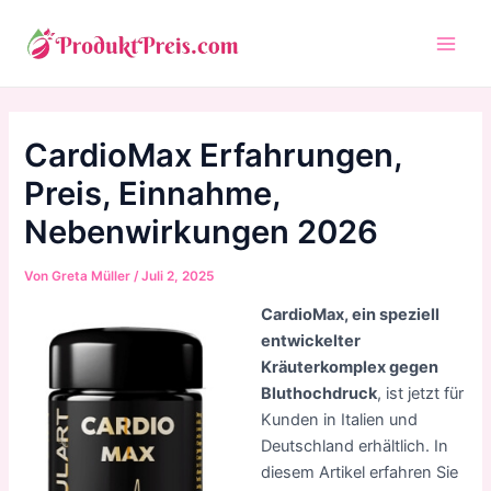
Zum
Inhalt
Main
springen
Men
CardioMax Erfahrungen,
Preis, Einnahme,
Nebenwirkungen 2026
Von
Greta Müller
/
Juli 2, 2025
CardioMax, ein speziell
entwickelter
Kräuterkomplex gegen
Bluthochdruck
, ist jetzt für
Kunden in Italien und
Deutschland erhältlich. In
diesem Artikel erfahren Sie