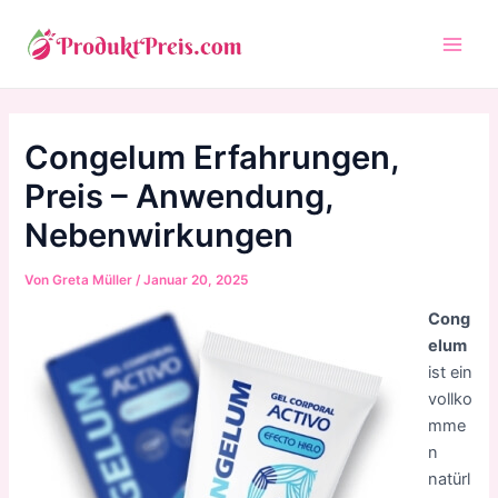
Zum
Inhalt
Main
springen
Men
Congelum Erfahrungen,
Preis – Anwendung,
Nebenwirkungen
Von
Greta Müller
/
Januar 20, 2025
Cong
elum
ist ein
vollko
mme
n
natürl