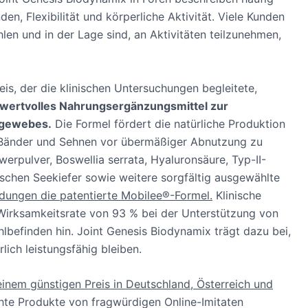
en, Flexibilität und körperliche Aktivität. Viele Kunden
hlen und in der Lage sind, an Aktivitäten teilzunehmen,
is, der die klinischen Untersuchungen begleitete,
 wertvolles Nahrungsergänzungsmittel zur
kgewebes.
Die Formel fördert die natürliche Produktion
e, Bänder und Sehnen vor übermäßiger Abnutzung zu
rpulver, Boswellia serrata, Hyaluronsäure, Typ-II-
ischen Seekiefer sowie weitere sorgfältig ausgewählte
dungen die patentierte Mobilee®-Formel.
Klinische
irksamkeitsrate von 93 % bei der Unterstützung von
hlbefinden hin. Joint Genesis Biodynamix trägt dazu bei,
ich leistungsfähig bleiben.
nem günstigen Preis in Deutschland, Österreich und
te Produkte von fragwürdigen Online-Imitaten