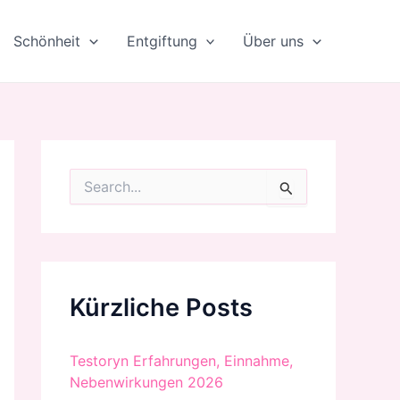
Schönheit
Entgiftung
Über uns
S
u
c
h
e
n
n
Kürzliche Posts
a
c
h
:
Testoryn Erfahrungen, Einnahme,
Nebenwirkungen 2026