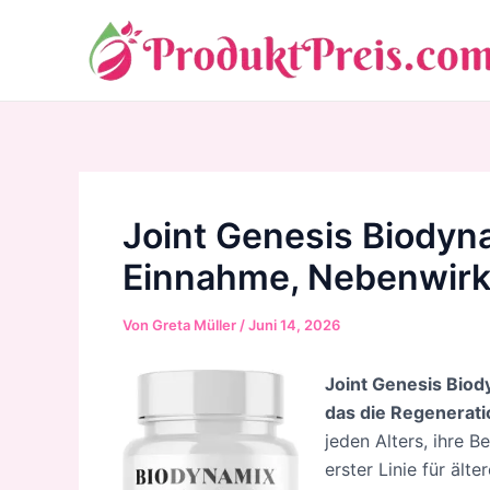
Zum
Inhalt
springen
Joint Genesis Biodyn
Einnahme, Nebenwir
Von
Greta Müller
/
Juni 14, 2026
Joint Genesis Biod
das die Regenerat
jeden Alters, ihre 
erster Linie für ält