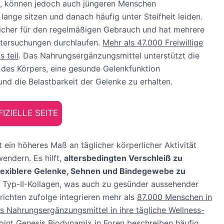
, können jedoch auch jüngeren Menschen
ange sitzen und danach häufig unter Steifheit leiden.
 sicher für den regelmäßigen Gebrauch und hat mehrere
ntersuchungen durchlaufen.
Mehr als 47.000 Freiwillige
 teil
. Das Nahrungsergänzungsmittel unterstützt die
t des Körpers, eine gesunde Gelenkfunktion
und die Belastbarkeit der Gelenke zu erhalten.
IZIELLE SEITE
 ein höheres Maß an täglicher körperlicher Aktivität
endern. Es hilft,
altersbedingten Verschleiß zu
flexiblere Gelenke, Sehnen und Bindegewebe zu
t Typ-II-Kollagen, was auch zu gesünder aussehender
richten zufolge integrieren mehr als
87.000 Menschen in
s Nahrungsergänzungsmittel in ihre tägliche Wellness-
int Genesis Biodynamix in Foren beschreiben häufig