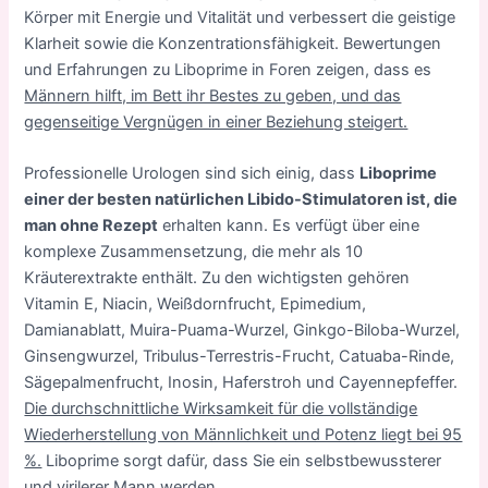
Körper mit Energie und Vitalität und verbessert die geistige
Klarheit sowie die Konzentrationsfähigkeit. Bewertungen
und Erfahrungen zu Liboprime in Foren zeigen, dass es
Männern hilft, im Bett ihr Bestes zu geben, und das
gegenseitige Vergnügen in einer Beziehung steigert.
Professionelle Urologen sind sich einig, dass
Liboprime
einer der besten natürlichen Libido-Stimulatoren ist, die
man ohne Rezept
erhalten kann. Es verfügt über eine
komplexe Zusammensetzung, die mehr als 10
Kräuterextrakte enthält. Zu den wichtigsten gehören
Vitamin E, Niacin, Weißdornfrucht, Epimedium,
Damianablatt, Muira-Puama-Wurzel, Ginkgo-Biloba-Wurzel,
Ginsengwurzel, Tribulus-Terrestris-Frucht, Catuaba-Rinde,
Sägepalmenfrucht, Inosin, Haferstroh und Cayennepfeffer.
Die durchschnittliche Wirksamkeit für die vollständige
Wiederherstellung von Männlichkeit und Potenz liegt bei 95
%.
Liboprime sorgt dafür, dass Sie ein selbstbewussterer
und virilerer Mann werden.