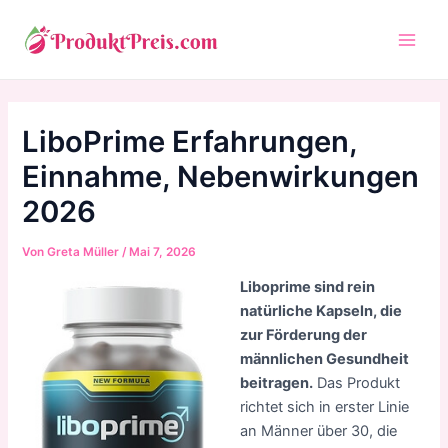
Zum
Inhalt
Main
springen
Men
LiboPrime Erfahrungen,
Einnahme, Nebenwirkungen
2026
Von
Greta Müller
/
Mai 7, 2026
Liboprime sind rein
natürliche Kapseln, die
zur Förderung der
männlichen Gesundheit
beitragen.
Das Produkt
richtet sich in erster Linie
an Männer über 30, die