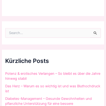
S
u
c
h
e
n
n
Kürzliche Posts
a
c
h
Potenz & erotisches Verlangen – So bleibt es über die Jahre
:
hinweg stabil
Das Herz – Warum es so wichtig ist und was Bluthochdruck
ist
Diabetes-Management – Gesunde Gewohnheiten und
pflanzliche Unterstützung für eine bessere