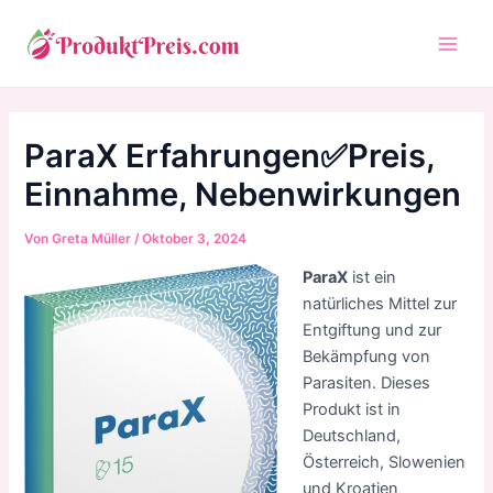
Zum
Inhalt
Main
springen
Men
ParaX Erfahrungen✅Preis,
Einnahme, Nebenwirkungen
Von
Greta Müller
/
Oktober 3, 2024
ParaX
ist ein
natürliches Mittel zur
Entgiftung und zur
Bekämpfung von
Parasiten. Dieses
Produkt ist in
Deutschland,
Österreich, Slowenien
und Kroatien