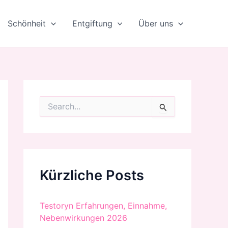
Schönheit
Entgiftung
Über uns
S
u
c
h
e
n
n
Kürzliche Posts
a
c
h
:
Testoryn Erfahrungen, Einnahme,
Nebenwirkungen 2026