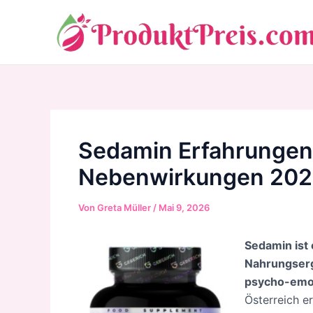
Zum
Inhalt
springen
Sedamin Erfahrungen
Nebenwirkungen 20
Von
Greta Müller
/
Mai 9, 2026
Sedamin ist 
Nahrungserg
psycho-emot
Österreich e