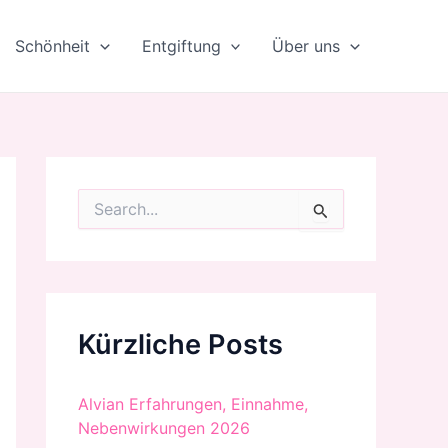
Schönheit
Entgiftung
Über uns
S
u
c
h
e
n
n
Kürzliche Posts
a
c
h
:
Alvian Erfahrungen, Einnahme,
Nebenwirkungen 2026