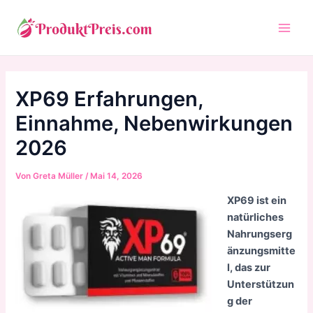
Zum
Inhalt
Main
springen
Men
XP69 Erfahrungen,
Einnahme, Nebenwirkungen
2026
Von
Greta Müller
/
Mai 14, 2026
XP69 ist ein
natürliches
Nahrungserg
änzungsmitte
l, das zur
Unterstützun
g der