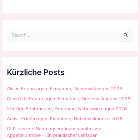
S
u
c
h
e
n
n
Kürzliche Posts
a
c
h
Alvian Erfahrungen, Einnahme, Nebenwirkungen 2026
:
GlucoTide Erfahrungen, Einnahme, Nebenwirkungen 2026
SlimTide Erfahrungen, Einnahme, Nebenwirkungen 2026
Aurivit Erfahrungen, Einnahme, Nebenwirkungen 2026
GLP-basierte Nahrungsergänzungsmittel zur
Appetitkontrolle – Ein praktischer Leitfaden