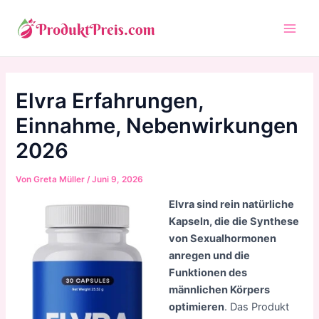
Zum
Inhalt
Main
springen
Men
Elvra Erfahrungen,
Einnahme, Nebenwirkungen
2026
Von
Greta Müller
/
Juni 9, 2026
Elvra sind rein natürliche
Kapseln, die die Synthese
von Sexualhormonen
anregen und die
Funktionen des
männlichen Körpers
optimieren
. Das Produkt