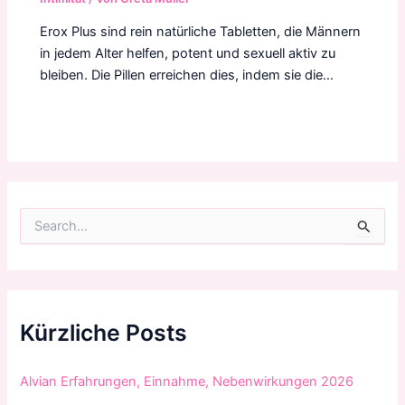
Erox Plus sind rein natürliche Tabletten, die Männern
in jedem Alter helfen, potent und sexuell aktiv zu
bleiben. Die Pillen erreichen dies, indem sie die…
S
u
c
h
e
n
n
Kürzliche Posts
a
c
h
Alvian Erfahrungen, Einnahme, Nebenwirkungen 2026
: