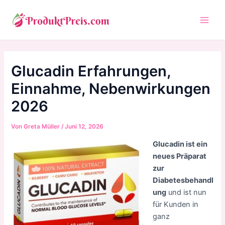
Zum
Inhalt
Main
springen
Men
Glucadin Erfahrungen,
Einnahme, Nebenwirkungen
2026
Von
Greta Müller
/
Juni 12, 2026
Glucadin ist ein
neues Präparat
zur
Diabetesbehandl
ung
und ist nun
für Kunden in
ganz