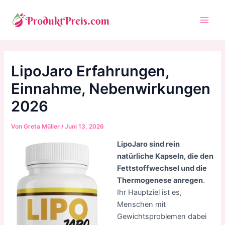
Zum
Inhalt
Main
springen
Men
LipoJaro Erfahrungen,
Einnahme, Nebenwirkungen
2026
Von
Greta Müller
/
Juni 13, 2026
LipoJaro sind rein
natürliche Kapseln, die den
Fettstoffwechsel und die
Thermogenese anregen
.
Ihr Hauptziel ist es,
Menschen mit
Gewichtsproblemen dabei