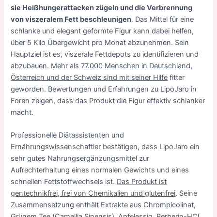
sie Heißhungerattacken zügeln und die Verbrennung
von viszeralem Fett beschleunigen
. Das Mittel für eine
schlanke und elegant geformte Figur kann dabei helfen,
über 5 Kilo Übergewicht pro Monat abzunehmen. Sein
Hauptziel ist es, viszerale Fettdepots zu identifizieren und
abzubauen. Mehr als
77.000 Menschen in Deutschland,
Österreich und der Schweiz sind mit seiner Hilfe
fitter
geworden. Bewertungen und Erfahrungen zu LipoJaro in
Foren zeigen, dass das Produkt die Figur effektiv schlanker
macht.
Professionelle Diätassistenten und
Ernährungswissenschaftler bestätigen, dass LipoJaro ein
sehr gutes Nahrungsergänzungsmittel zur
Aufrechterhaltung eines normalen Gewichts und eines
schnellen Fettstoffwechsels ist.
Das Produkt ist
gentechnikfrei, frei von Chemikalien und glutenfrei
. Seine
Zusammensetzung enthält Extrakte aus Chrompicolinat,
Grünem Tee (Camellia Sinensis), Apfelessig, Berberin-HCl,