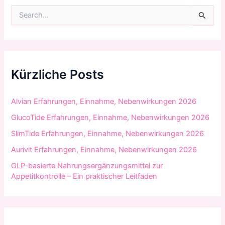
S
u
c
h
e
n
n
Kürzliche Posts
a
c
h
Alvian Erfahrungen, Einnahme, Nebenwirkungen 2026
:
GlucoTide Erfahrungen, Einnahme, Nebenwirkungen 2026
SlimTide Erfahrungen, Einnahme, Nebenwirkungen 2026
Aurivit Erfahrungen, Einnahme, Nebenwirkungen 2026
GLP-basierte Nahrungsergänzungsmittel zur
Appetitkontrolle – Ein praktischer Leitfaden