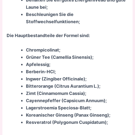
Behalten Sie ein gutes Energieniveau und gute
Laune bei;
Beschleunigen Sie die
Stoffwechselfunktionen;
Die Hauptbestandteile der Formel sind:
Chrompicolinat;
Grüner Tee (Camellia Sinensis);
Apfelessig;
Berberin-HCl;
Ingwer (Zingiber Officinale);
Bitterorange (Citrus Aurantium L.);
Zimt (Cinnamomum Cassia);
Cayennepfeffer (Capsicum Annuum);
Lagerstroemia Speciosa-Blatt;
Koreanischer Ginseng (Panax Ginseng);
Resveratrol (Polygonum Cuspidatum);